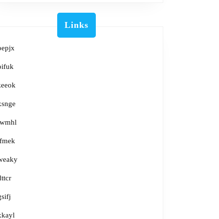
Links
oepjx
oifuk
zeeok
xsnge
lwmhl
tfmek
weaky
dttcr
gsifj
xkayl