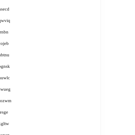
nsecd
qwviq
irnbn
cojeb
ubtnu
bgnsk
huwlc
swueg
fozwm
jesge
kgltw