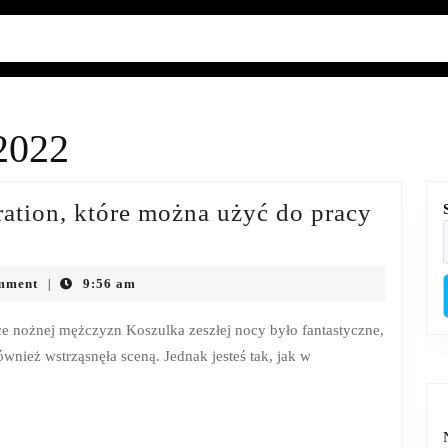
2022
ion, które można użyć do pracy
mment
9:56 am
|
ce nożnej mężczyzn Koszulka zeszłej nocy było fantastyczne,
również wstrząsnęła sceną. Jednak jesteś tak, jak w