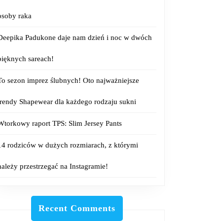
osoby raka
Deepika Padukone daje nam dzień i noc w dwóch
pięknych sareach!
To sezon imprez ślubnych! Oto najważniejsze
trendy Shapewear dla każdego rodzaju sukni
Wtorkowy raport TPS: Slim Jersey Pants
14 rodziców w dużych rozmiarach, z którymi
należy przestrzegać na Instagramie!
Recent Comments