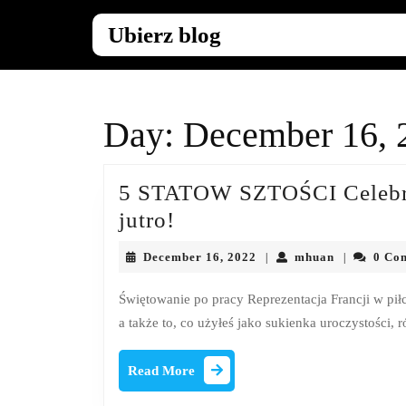
Skip
to
Ubierz blog
content
Skip
to
content
Day:
December 16, 
5 STATOW SZTOŚCI Celebrat
5
jutro!
STATOW
December
mhuan
December 16, 2022
mhuan
0 Co
|
|
SZTOŚCI
16,
2022
Celebration,
Świętowanie po pracy Reprezentacja Francji w pił
a także to, co użyłeś jako sukienka uroczystości, 
które
można
Read
Read More
użyć
More