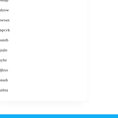
osnap
rdzow
hwoax
mpcvk
ounrb
gsalo
hylsr
djbxo
bioeh
uzbru