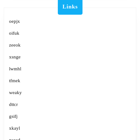
Links
oepjx
oifuk
zeeok
xsnge
lwmhl
tfmek
weaky
dttcr
gsifj
xkayl