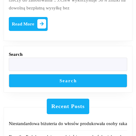
rzeczy do zanotowania :: J.Crew wykorzystuje 30% zniżki na
Stuart
dowolną bezpłatną wysyłkę bez
Weitzman
Read
Read More
More
Search
Search
Recent Posts
Niestandardowa biżuteria do włosów produkowała osoby raka