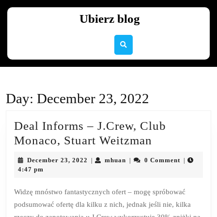
Skip
to
Ubierz blog
content
Skip
to
content
Day:
December 23, 2022
Deal Informs – J.Crew, Club
Deal
Monaco, Stuart Weitzman
Informs
December
mhuan
December 23, 2022
mhuan
0 Comment
|
|
|
–
23,
4:47 pm
2022
J.Crew,
Widzę mnóstwo fantastycznych ofert – mogę spróbować
Club
podsumować ofertę dla kilku z nich, jednak jeśli nie, kilka
Monaco,