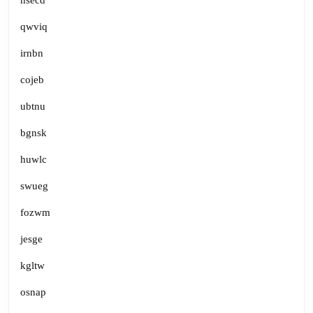
nsecd
qwviq
irnbn
cojeb
ubtnu
bgnsk
huwlc
swueg
fozwm
jesge
kgltw
osnap